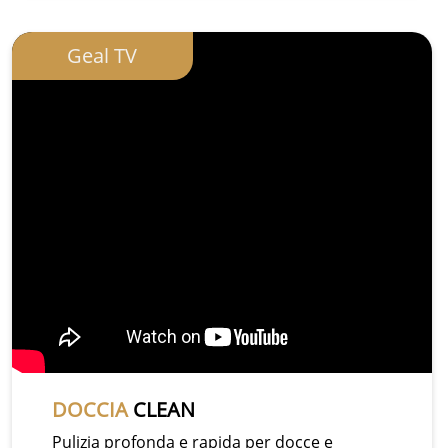
Geal TV
DOCCIA
CLEAN
Pulizia profonda e rapida per docce e